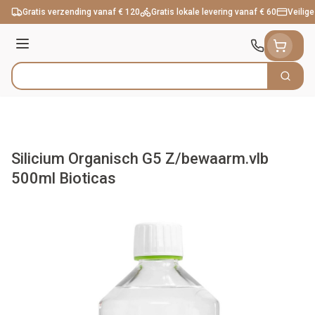
Ga naar de inhoud
Gratis verzending vanaf € 120
Gratis lokale levering vanaf € 60
Veilige
Menu
Zoek
Product, merk, categorie...
Silicium Organisch G5 Z/bewaarm.vlb
500ml Bioticas