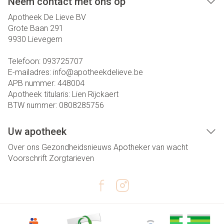
Neem contact met ons op
Apotheek De Lieve BV
Grote Baan 291
9930
Lievegem
Telefoon:
093725707
E-mailadres:
info@
apotheekdelieve.be
APB nummer:
448004
Apotheek titularis:
Lien Rijckaert
BTW nummer:
0808285756
Uw apotheek
Over ons
Gezondheidsnieuws
Apotheker van wacht
Voorschrift
Zorgtarieven