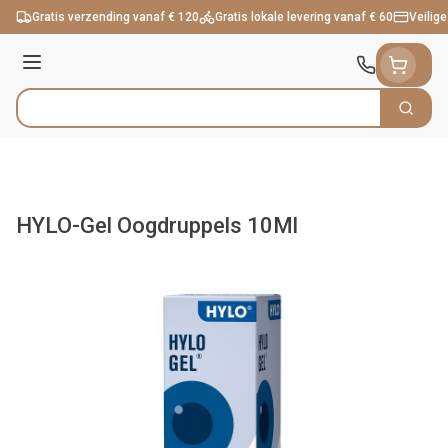
Ga naar de inhoud
Gratis verzending vanaf € 120
Gratis lokale levering vanaf € 60
Veilige
Menu
Zoek
Product, merk, categorie...
HYLO-Gel Oogdruppels 10Ml