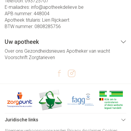
Telefoon:
093725707
E-mailadres:
info@
apotheekdelieve.be
APB nummer:
448004
Apotheek titularis:
Lien Rijckaert
BTW nummer:
0808285756
Uw apotheek
Over ons
Gezondheidsnieuws
Apotheker van wacht
Voorschrift
Zorgtarieven
Juridische links
Algemene verkoopsvoorwaarden
Privacy disclaimer
Cookies