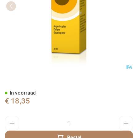
Evotears Collyre 3Ml
In voorraad
€ 18,35
Aantal
Bestel