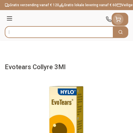
Ga naar de inhoud
Gratis verzending vanaf € 120
Gratis lokale levering vanaf € 60
Veilige
Menu
Zoek
Product, merk, categorie...
Evotears Collyre 3Ml