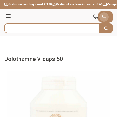
Ga naar de inhoud
Gratis verzending vanaf € 120
Gratis lokale levering vanaf € 60
Veilige
Menu
Zoek
Product, merk, categorie...
Dolothamne V-caps 60