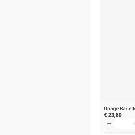
Uriage Baried
€ 23,60
Aantal