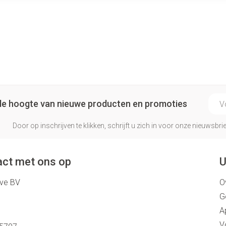
E-ma
p de hoogte van nieuwe producten en promoties
Door op inschrijven te klikken, schrijft u zich in voor onze nieuwsb
ct met ons op
U
eve BV
O
G
A
V