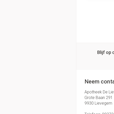
Blijf o
Neem conta
Apotheek De Li
Grote Baan 291
9930
Lievegem