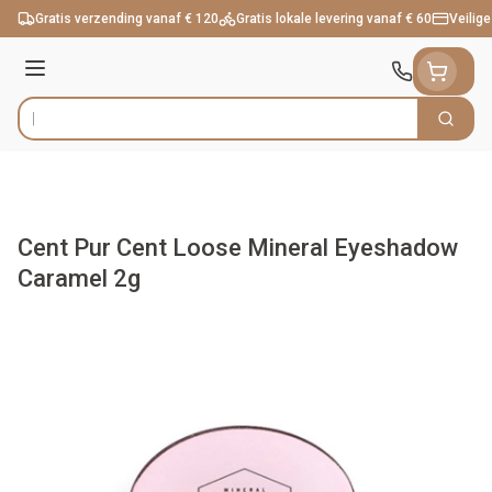
Ga naar de inhoud
Gratis verzending vanaf € 120
Gratis lokale levering vanaf € 60
Veilige
Menu
Zoek
Product, merk, categorie...
Cent Pur Cent Loose Mineral Eyeshadow
Caramel 2g