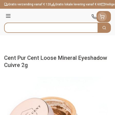
Ga naar de inhoud
Gratis verzending vanaf € 120
Gratis lokale levering vanaf € 60
Veilige
Menu
Zoek
Product, merk, categorie...
Cent Pur Cent Loose Mineral Eyeshadow
Cuivre 2g