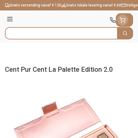
Ga naar de inhoud
Gratis verzending vanaf € 120
Gratis lokale levering vanaf € 60
Veilige
Menu
Zoek
Product, merk, categorie...
Cent Pur Cent La Palette Edition 2.0