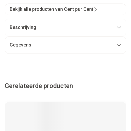
Bekijk alle producten van Cent pur Cent
Beschrijving
Gegevens
Gerelateerde producten
Navigeren door de elementen van de carrousel is mogelijk met
Druk om carrousel over te slaan
Druk op om naar carrouselnavigatie te gaan