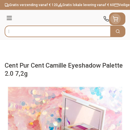
Ga naar de inhoud
Gratis verzending vanaf € 120
Gratis lokale levering vanaf € 60
Veilige
Menu
Zoek
Product, merk, categorie...
Cent Pur Cent Camille Eyeshadow Palette
2.0 7,2g