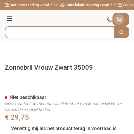
Ga naar de inhoud
Gratis verzending vanaf € 120
Gratis lokale levering vanaf € 60
Veilige
Menu
Zoek
Product, merk, categorie...
Zonnebril Vrouw Zwart 35009
Zonnebril Vrouw Zwart 35009
Niet beschikbaar
Neem contact op met ons via telefoon of e-mail, dan bekijken we
samen de mogelijkheden.
€ 29,75
Verwittig mij als het product terug in voorraad is