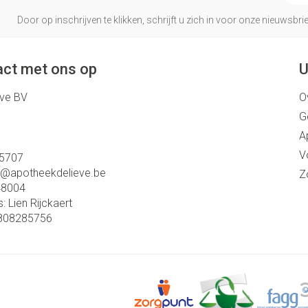
Door op inschrijven te klikken, schrijft u zich in voor onze nieuwsb
ct met ons op
U
eve BV
O
G
A
V
5707
o@
apotheekdelieve.be
Z
48004
s:
Lien Rijckaert
808285756