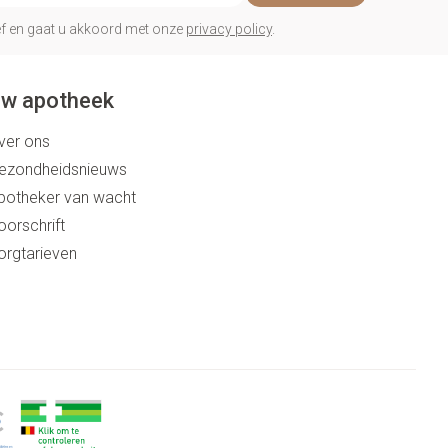
rief en gaat u akkoord met onze
privacy policy
.
w apotheek
ver ons
ezondheidsnieuws
potheker van wacht
oorschrift
orgtarieven