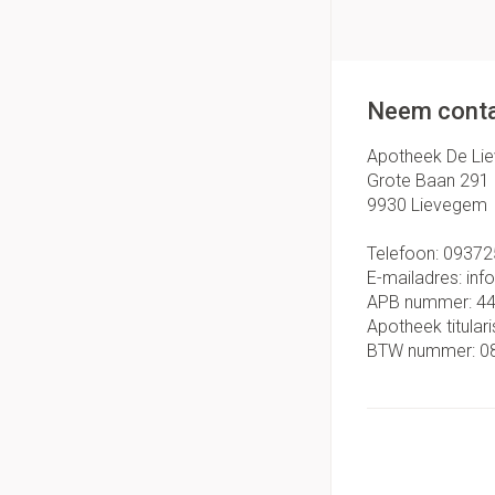
Neem conta
Apotheek De Li
Grote Baan 291
9930
Lievegem
Telefoon:
09372
E-mailadres:
inf
APB nummer:
4
Apotheek titulari
BTW nummer:
0