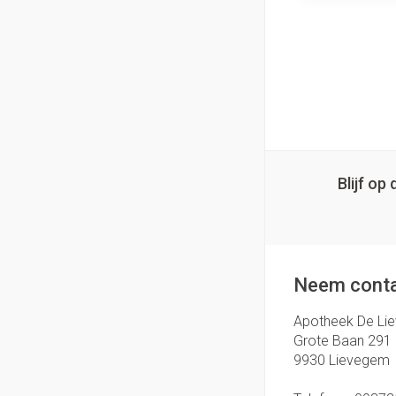
Blijf o
Neem conta
Apotheek De Li
Grote Baan 291
9930
Lievegem