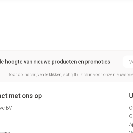
E-ma
p de hoogte van nieuwe producten en promoties
Door op inschrijven te klikken, schrijft u zich in voor onze nieuwsb
ct met ons op
U
eve BV
O
G
A
V