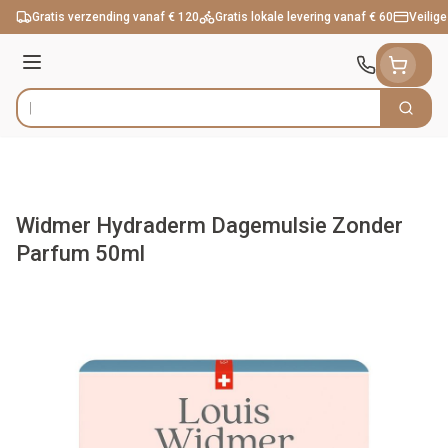
Ga naar de inhoud
Gratis verzending vanaf € 120
Gratis lokale levering vanaf € 60
Veilige
Menu
Zoek
Product, merk, categorie...
Widmer Hydraderm Dagemulsie Zonder
Parfum 50ml