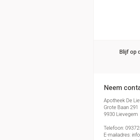
Blijf o
Neem conta
Apotheek De Li
Grote Baan 291
9930
Lievegem
Telefoon:
09372
E-mailadres:
inf