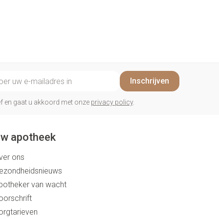
il adres
Inschrijven
rief en gaat u akkoord met onze
privacy policy
.
w apotheek
ver ons
ezondheidsnieuws
potheker van wacht
oorschrift
orgtarieven