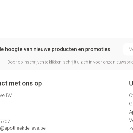
E-ma
p de hoogte van nieuwe producten en promoties
Door op inschrijven te klikken, schrijft u zich in voor onze nieuwsb
ct met ons op
U
eve BV
O
G
A
V
5707
o@
apotheekdelieve.be
Z