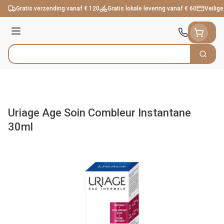
Ga naar de inhoud
Gratis verzending vanaf € 120
Gratis lokale levering vanaf € 60
Veilige
Menu
Zoek
Product, merk, categorie...
Uriage Age Soin Combleur Instantane
30ml