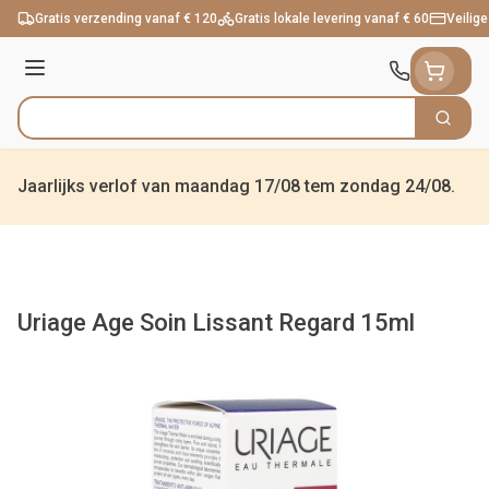
Ga naar de inhoud
Gratis verzending vanaf € 120
Gratis lokale levering vanaf € 60
Veilige
Menu
Zoek
Product, merk, categorie...
Jaarlijks verlof van maandag 17/08 tem zondag 24/08.
Uriage Age Soin Lissant Regard 15ml