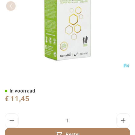
Soria Propolis Siroop Fl 200ml
In voorraad
€ 11,45
Aantal
Bestel