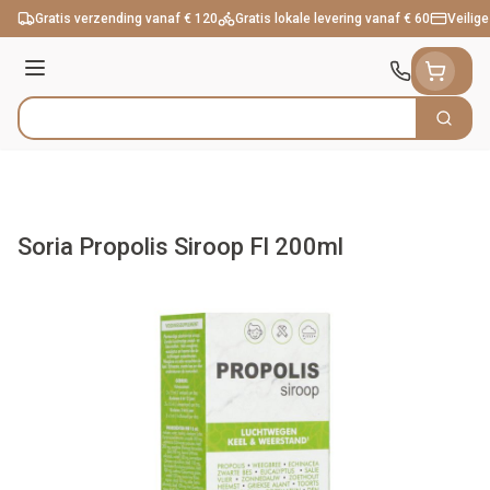
Ga naar de inhoud
Gratis verzending vanaf € 120
Gratis lokale levering vanaf € 60
Veilige
Menu
Zoek
Product, merk, categorie...
Soria Propolis Siroop Fl 200ml