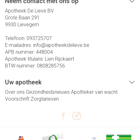
Neem contact met ons op
Apotheek De Lieve BV
Grote Baan 291
9930
Lievegem
Telefoon:
093725707
E-mailadres:
info@
apotheekdelieve.be
APB nummer:
448004
Apotheek titularis:
Lien Rijckaert
BTW nummer:
0808285756
Uw apotheek
Over ons
Gezondheidsnieuws
Apotheker van wacht
Voorschrift
Zorgtarieven