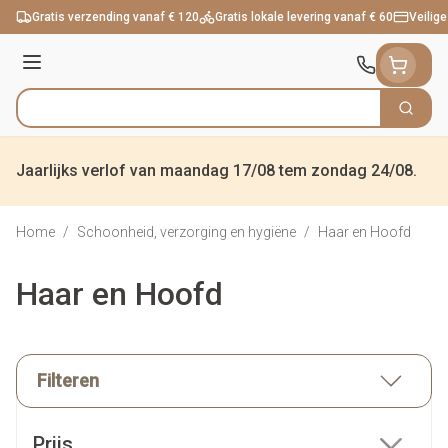
Ga naar de inhoud
Gratis verzending vanaf € 120
Gratis lokale levering vanaf € 60
Veilige
Menu
Zoek
Product, merk, categorie...
Jaarlijks verlof van maandag 17/08 tem zondag 24/08.
Home
/
Schoonheid, verzorging en hygiëne
/
Haar en Hoofd
Haar en Hoofd
Filteren
Doorgaan naar productlijst
Prijs