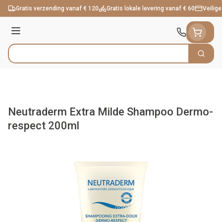
Ga naar de inhoud
Gratis verzending vanaf € 120
Gratis lokale levering vanaf € 60
Veilige
Menu
Zoek
Product, merk, categorie...
Neutraderm Extra Milde Shampoo Dermo-
respect 200ml