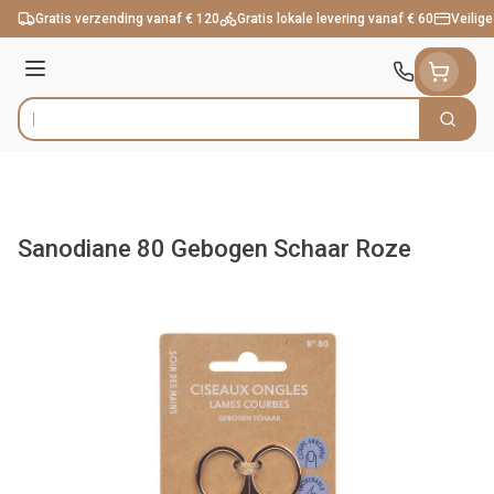
Ga naar de inhoud
Gratis verzending vanaf € 120
Gratis lokale levering vanaf € 60
Veilige
Menu
Zoek
Product, merk, categorie...
Sanodiane 80 Gebogen Schaar Roze