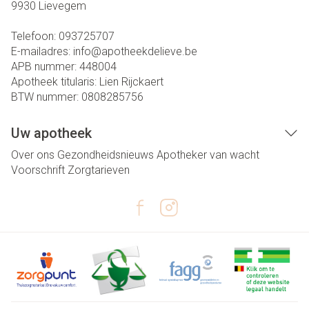
9930
Lievegem
Telefoon:
093725707
E-mailadres:
info@
apotheekdelieve.be
APB nummer:
448004
Apotheek titularis:
Lien Rijckaert
BTW nummer:
0808285756
Uw apotheek
Over ons
Gezondheidsnieuws
Apotheker van wacht
Voorschrift
Zorgtarieven