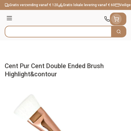
Ga naar de inhoud
Gratis verzending vanaf € 120
Gratis lokale levering vanaf € 60
Veilige
Menu
Zoek
Product, merk, categorie...
Cent Pur Cent Double Ended Brush
Highlight&contour