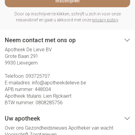
Inschrijven
Door op inschrijven te klikken, schrijft u zich in voor onze
nieuwsbrief en gaat u akkoord met onze
privacy policy
.
Neem contact met ons op
Apotheek De Lieve BV
Grote Baan 291
9930
Lievegem
Telefoon:
093725707
E-mailadres:
info@
apotheekdelieve.be
APB nummer:
448004
Apotheek titularis:
Lien Rijckaert
BTW nummer:
0808285756
Uw apotheek
Over ons
Gezondheidsnieuws
Apotheker van wacht
Voorschrift
Zorgtarieven