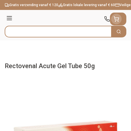
Ga naar de inhoud
Gratis verzending vanaf € 120
Gratis lokale levering vanaf € 60
Veilige
Menu
Zoek
Product, merk, categorie...
Rectovenal Acute Gel Tube 50g