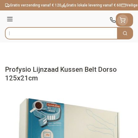
Ga naar de inhoud
Gratis verzending vanaf € 120
Gratis lokale levering vanaf € 60
Veilige
Menu
Zoek
Product, merk, categorie...
Profysio Lijnzaad Kussen Belt Dorso
125x21cm