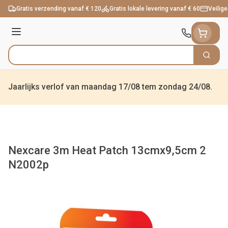
Ga naar de inhoud
Gratis verzending vanaf € 120
Gratis lokale levering vanaf € 60
Veilige
Menu
Zoek
Product, merk, categorie...
Jaarlijks verlof van maandag 17/08 tem zondag 24/08.
Nexcare 3m Heat Patch 13cmx9,5cm 2
N2002p