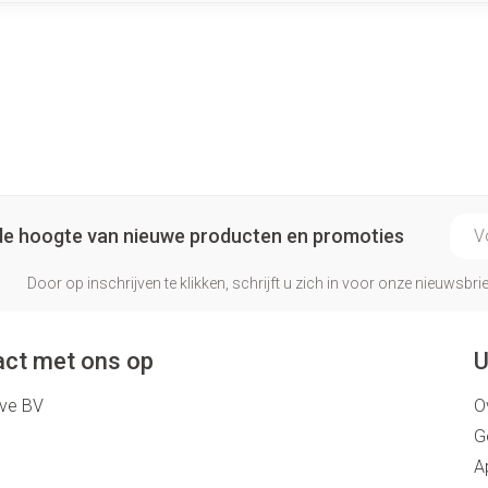
E-ma
p de hoogte van nieuwe producten en promoties
Door op inschrijven te klikken, schrijft u zich in voor onze nieuwsb
ct met ons op
U
eve BV
O
G
A