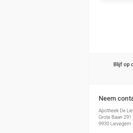
Blijf o
Neem conta
Apotheek De Li
Grote Baan 291
9930
Lievegem