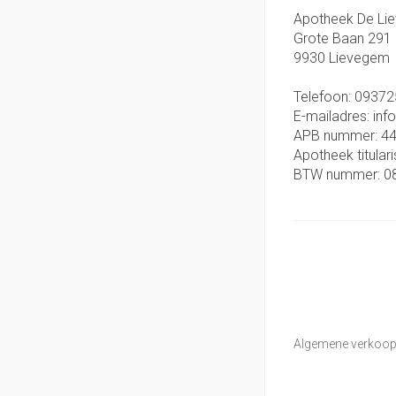
Apotheek De Li
Grote Baan 291
9930
Lievegem
Telefoon:
09372
E-mailadres:
inf
APB nummer:
4
Apotheek titulari
BTW nummer:
0
Algemene verkoo