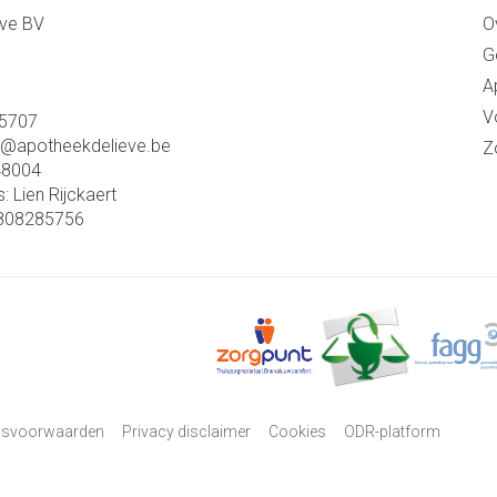
eve BV
O
G
A
V
5707
o@
apotheekdelieve.be
Z
48004
s:
Lien Rijckaert
808285756
psvoorwaarden
Privacy disclaimer
Cookies
ODR-platform