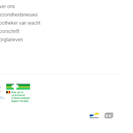
ver ons
ezondheidsnieuws
potheker van wacht
oorschrift
orgtarieven