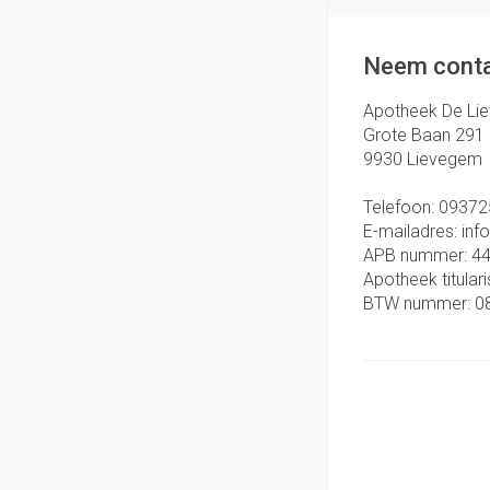
Neem conta
Apotheek De Li
Grote Baan 291
9930
Lievegem
Telefoon:
09372
E-mailadres:
inf
APB nummer:
4
Apotheek titulari
BTW nummer:
0