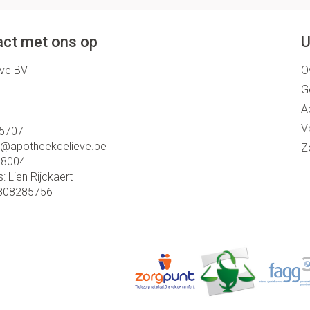
ct met ons op
U
eve BV
O
G
A
V
5707
o@
apotheekdelieve.be
Z
48004
s:
Lien Rijckaert
808285756