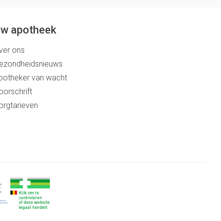
w apotheek
ver ons
ezondheidsnieuws
potheker van wacht
oorschrift
orgtarieven