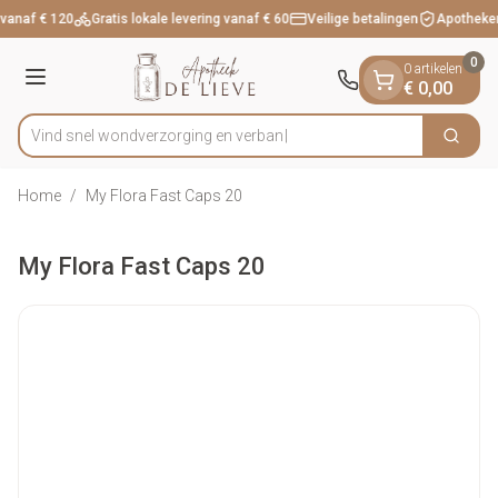
Dia 1 van 1
Ga naar de inhoud
 vanaf € 120
Gratis lokale levering vanaf € 60
Veilige betalingen
Apotheker
0
0 artikelen
Menu
€ 0,00
Vind snel wondverzorging e
Zoek
Product, merk, categorie...
Home
/
My Flora Fast Caps 20
My Flora Fast Caps 20