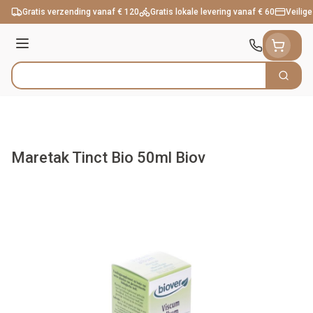
Ga naar de inhoud
Gratis verzending vanaf € 120
Gratis lokale levering vanaf € 60
Veilige
Menu
Zoek
Product, merk, categorie...
Maretak Tinct Bio 50ml Biov