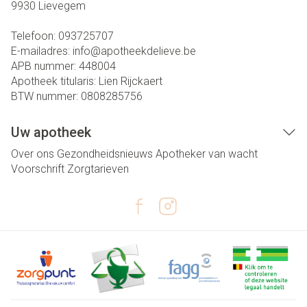
9930
Lievegem
Telefoon:
093725707
E-mailadres:
info@
apotheekdelieve.be
APB nummer:
448004
Apotheek titularis:
Lien Rijckaert
BTW nummer:
0808285756
Uw apotheek
Over ons
Gezondheidsnieuws
Apotheker van wacht
Voorschrift
Zorgtarieven