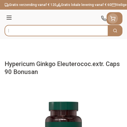
Ga naar de inhoud
Gratis verzending vanaf € 120
Gratis lokale levering vanaf € 60
Veilige
Menu
Zoek
Product, merk, categorie...
Hypericum Ginkgo Eleuterococ.extr. Caps
90 Bonusan