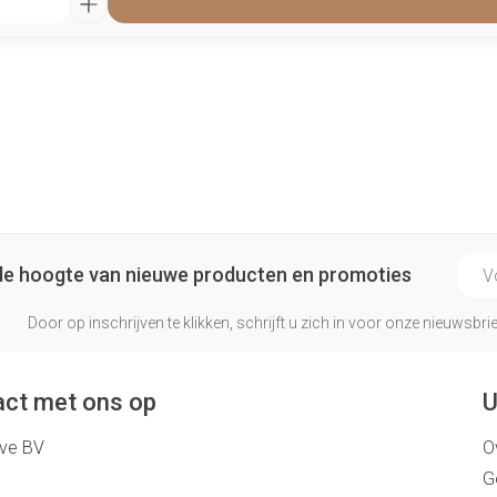
E-ma
p de hoogte van nieuwe producten en promoties
Door op inschrijven te klikken, schrijft u zich in voor onze nieuwsb
ct met ons op
U
eve BV
O
G