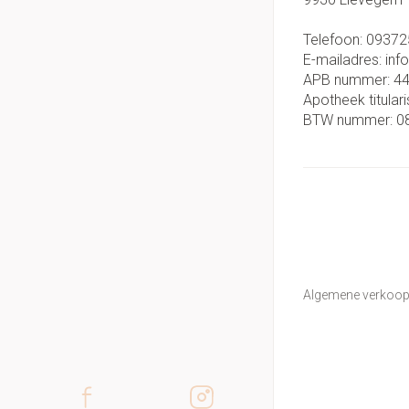
Telefoon:
09372
E-mailadres:
inf
APB nummer:
4
Apotheek titulari
BTW nummer:
0
Algemene verkoo