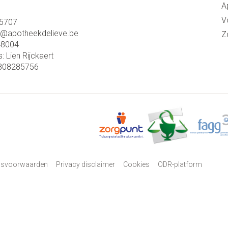
A
V
5707
o@
apotheekdelieve.be
Z
48004
s:
Lien Rijckaert
808285756
psvoorwaarden
Privacy disclaimer
Cookies
ODR-platform