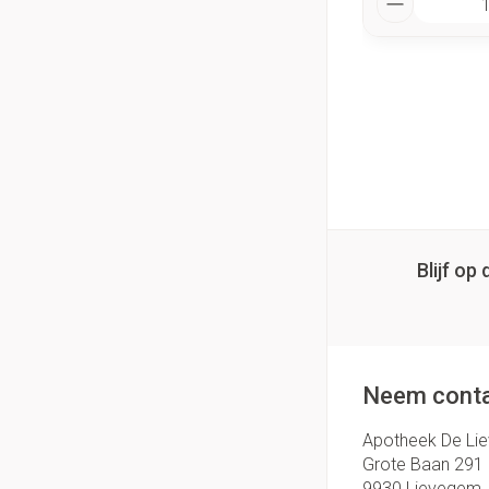
Blijf o
Neem conta
Apotheek De Li
Grote Baan 291
9930
Lievegem