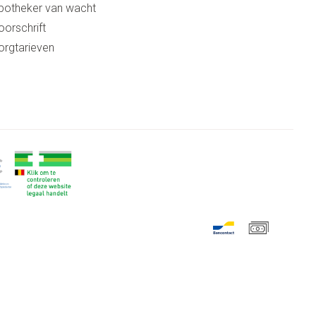
potheker van wacht
oorschrift
orgtarieven