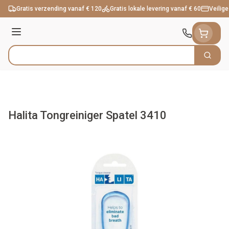
Ga naar de inhoud
Gratis verzending vanaf € 120
Gratis lokale levering vanaf € 60
Veilige
Menu
Zoek
Product, merk, categorie...
Halita Tongreiniger Spatel 3410