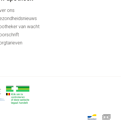
ver ons
ezondheidsnieuws
potheker van wacht
oorschrift
orgtarieven