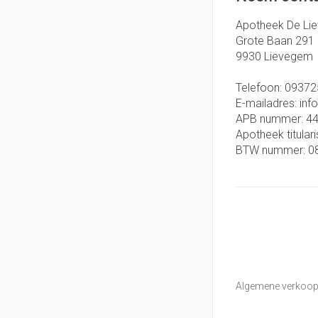
Apotheek De Li
Grote Baan 291
9930
Lievegem
Telefoon:
09372
E-mailadres:
inf
APB nummer:
4
Apotheek titulari
BTW nummer:
0
Algemene verkoo