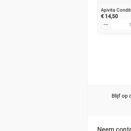
Apivita Condi
€ 14,50
Aantal
Blijf o
Neem conta