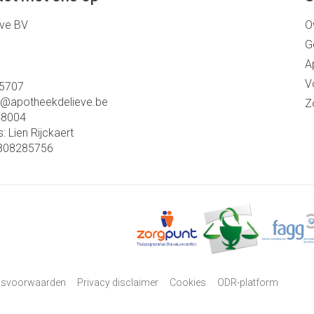
eve BV
O
G
A
V
5707
o@
apotheekdelieve.be
Z
48004
s:
Lien Rijckaert
808285756
psvoorwaarden
Privacy disclaimer
Cookies
ODR-platform