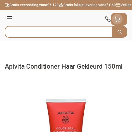
Ga naar de inhoud
Gratis verzending vanaf € 120
Gratis lokale levering vanaf € 60
Veilige
Menu
Zoek
Product, merk, categorie...
Apivita Conditioner Haar Gekleurd 150ml