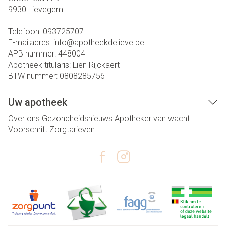
9930
Lievegem
Telefoon:
093725707
E-mailadres:
info@
apotheekdelieve.be
APB nummer:
448004
Apotheek titularis:
Lien Rijckaert
BTW nummer:
0808285756
Uw apotheek
Over ons
Gezondheidsnieuws
Apotheker van wacht
Voorschrift
Zorgtarieven