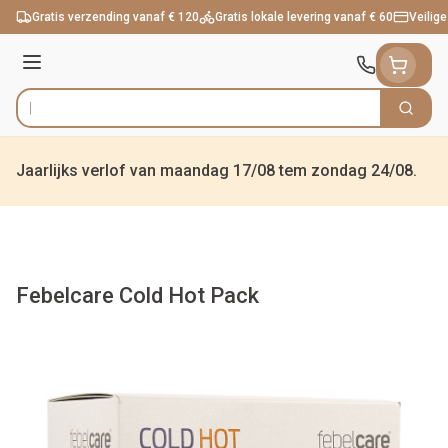
Ga naar de inhoud
Gratis verzending vanaf € 120
Gratis lokale levering vanaf € 60
Veilige
Menu
Zoek
Product, merk, categorie...
Jaarlijks verlof van maandag 17/08 tem zondag 24/08.
Febelcare Cold Hot Pack