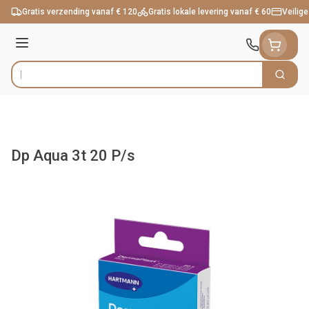
Ga naar de inhoud
Gratis verzending vanaf € 120
Gratis lokale levering vanaf € 60
Veilige
Menu
Zoek
Product, merk, categorie...
Dp Aqua 3t 20 P/s