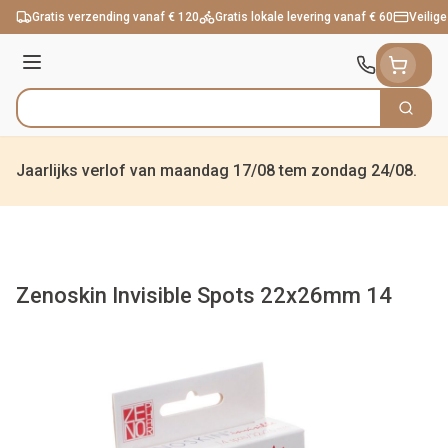
Ga naar de inhoud
Gratis verzending vanaf € 120
Gratis lokale levering vanaf € 60
Veilige
Menu
Zoek
Product, merk, categorie...
Jaarlijks verlof van maandag 17/08 tem zondag 24/08.
Zenoskin Invisible Spots 22x26mm 14