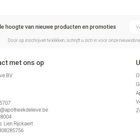
E-ma
p de hoogte van nieuwe producten en promoties
Door op inschrijven te klikken, schrijft u zich in voor onze nieuwsb
ct met ons op
U
eve BV
O
G
A
V
5707
o@
apotheekdelieve.be
Z
48004
s:
Lien Rijckaert
808285756