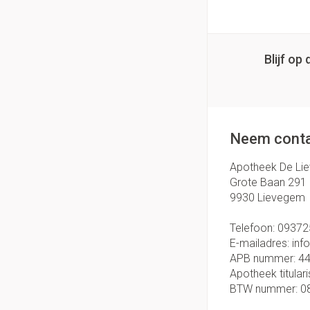
Blijf o
Neem conta
Apotheek De Li
Grote Baan 291
9930
Lievegem
Telefoon:
09372
E-mailadres:
inf
APB nummer:
4
Apotheek titulari
BTW nummer:
0