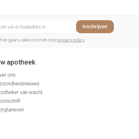
il adres
Inschrijven
rief en gaat u akkoord met onze
privacy policy
.
w apotheek
ver ons
ezondheidsnieuws
potheker van wacht
oorschrift
orgtarieven