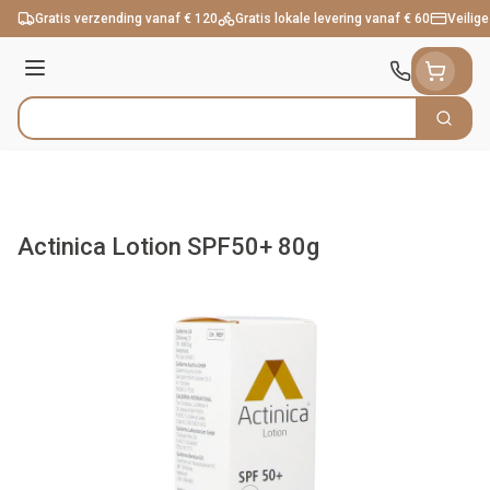
Ga naar de inhoud
Gratis verzending vanaf € 120
Gratis lokale levering vanaf € 60
Veilige
Menu
Zoek
Product, merk, categorie...
Actinica Lotion SPF50+ 80g