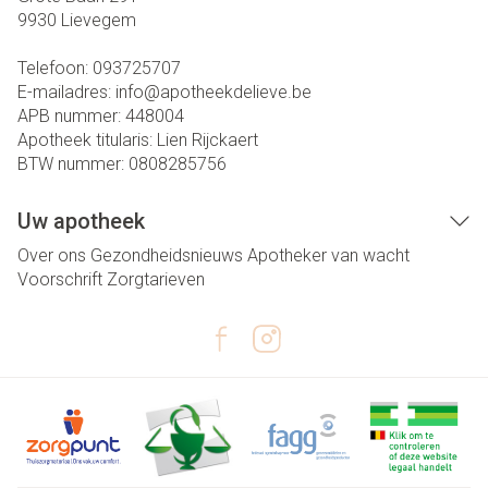
9930
Lievegem
Telefoon:
093725707
E-mailadres:
info@
apotheekdelieve.be
APB nummer:
448004
Apotheek titularis:
Lien Rijckaert
BTW nummer:
0808285756
Uw apotheek
Over ons
Gezondheidsnieuws
Apotheker van wacht
Voorschrift
Zorgtarieven