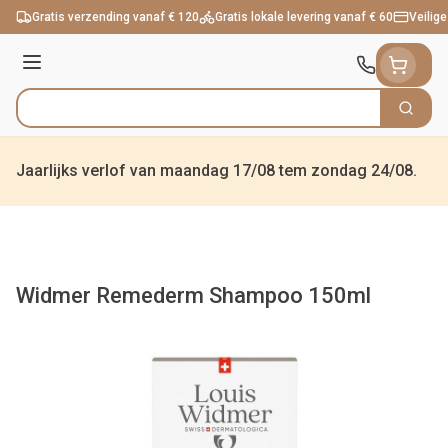
Ga naar de inhoud
Gratis verzending vanaf € 120
Gratis lokale levering vanaf € 60
Veilige
Menu
Zoek
Product, merk, categorie...
Jaarlijks verlof van maandag 17/08 tem zondag 24/08.
Widmer Remederm Shampoo 150ml