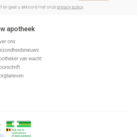
rief en gaat u akkoord met onze
privacy policy
.
w apotheek
ver ons
ezondheidsnieuws
potheker van wacht
oorschrift
orgtarieven