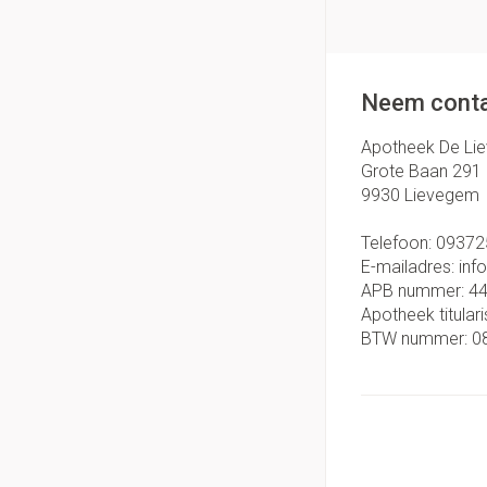
Neem conta
Apotheek De Li
Grote Baan 291
9930
Lievegem
Telefoon:
09372
E-mailadres:
inf
APB nummer:
4
Apotheek titulari
BTW nummer:
0