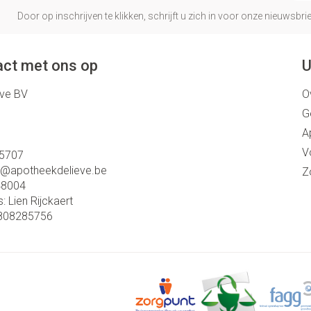
Door op inschrijven te klikken, schrijft u zich in voor onze nieuwsb
ct met ons op
U
eve BV
O
G
A
V
5707
o@
apotheekdelieve.be
Z
48004
s:
Lien Rijckaert
808285756