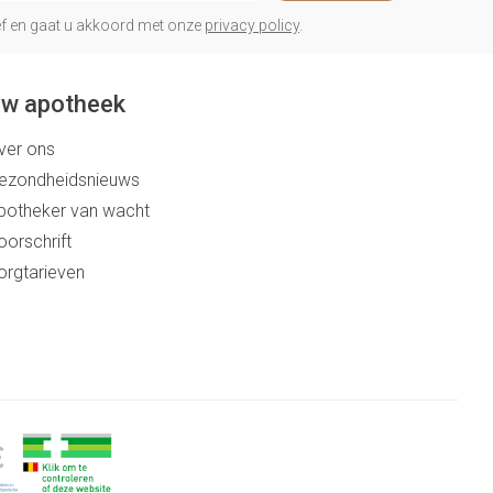
rief en gaat u akkoord met onze
privacy policy
.
w apotheek
ver ons
ezondheidsnieuws
potheker van wacht
oorschrift
orgtarieven