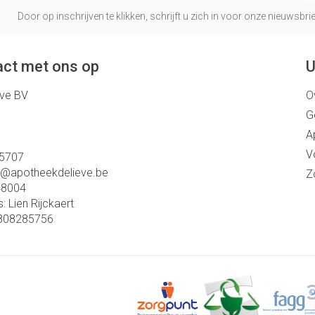
Door op inschrijven te klikken, schrijft u zich in voor onze nieuwsb
ct met ons op
U
eve BV
O
G
A
V
5707
o@
apotheekdelieve.be
Z
48004
s:
Lien Rijckaert
808285756