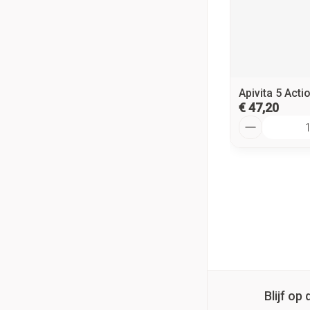
Apivita 5 Act
€ 47,20
Aantal
Blijf o