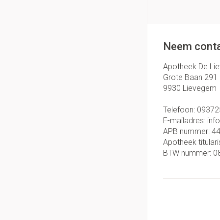
Neem conta
Apotheek De Li
Grote Baan 291
9930
Lievegem
Telefoon:
09372
E-mailadres:
inf
APB nummer:
4
Apotheek titulari
BTW nummer:
0