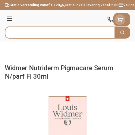
Ga naar de inhoud
Gratis verzending vanaf € 120
Gratis lokale levering vanaf € 60
Veilige
Menu
Zoek
Product, merk, categorie...
Widmer Nutriderm Pigmacare Serum
N/parf Fl 30ml