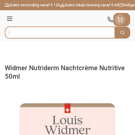
Ga naar de inhoud
Gratis verzending vanaf € 120
Gratis lokale levering vanaf € 60
Veilige
Menu
Zoek
Product, merk, categorie...
Widmer Nutriderm Nachtcrème Nutritive
50ml