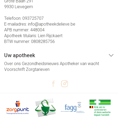
Grote Baan 291
9930
Lievegem
Telefoon:
093725707
E-mailadres:
info@
apotheekdelieve.be
APB nummer:
448004
Apotheek titularis:
Lien Rijckaert
BTW nummer:
0808285756
Uw apotheek
Over ons
Gezondheidsnieuws
Apotheker van wacht
Voorschrift
Zorgtarieven