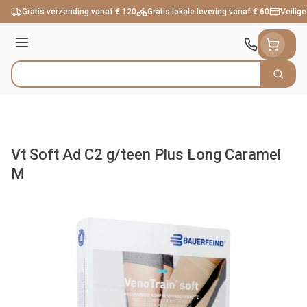
Ga naar de inhoud
Gratis verzending vanaf € 120
Gratis lokale levering vanaf € 60
Veilige
Menu
Zoek
Product, merk, categorie...
Vt Soft Ad C2 g/teen Plus Long Caramel
M