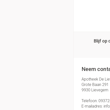
Handhygiëne
Thuiszorg
Massagebalsem en
Manicure & pedicu
Batterijen
Toebehoren
Hormonaal stelse
Mond
Steriel materiaal
Droge mond
Blijf o
Gynaecologie
Elektrische tande
Interdentaal - flos
Kunstgebit
Neem conta
Toon meer
Apotheek De Li
Grote Baan 291
9930
Lievegem
Telefoon:
09372
E-mailadres:
inf