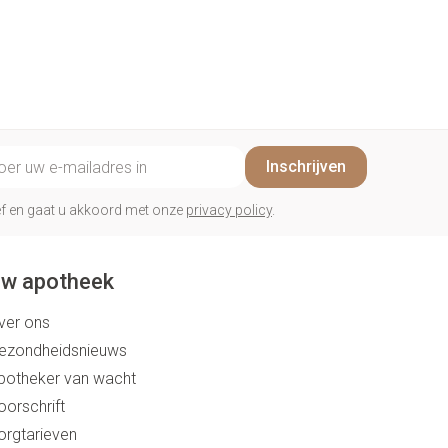
penselen en
Arm
r
voorwerpen
Elleboog
Zelfbruiner
Haar
- oogpotlood
Enkel en voet
n - decubitis
Toon meer
er
duw
Scheren
il adres
Inschrijven
er
rief en gaat u akkoord met onze
privacy policy
.
ys en -druppels
CBD
w apotheek
ver ons
ezondheidsnieuws
potheker van wacht
oorschrift
orgtarieven