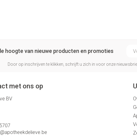
Make-up 
 inhalatie
Badkame
gebruiks
re
Nagels
Oor
Bed
Eyeliner 
Anti tumor middelen
l
Nagellak
Doorligge
Mascara
Kalk- en schimmelnagels
Toon me
Oogscha
Neus
E-ma
Nagelbijten
p de hoogte van nieuwe producten en promoties
Toon me
nborstels
Tabletten
Nagelversterkend
Door op inschrijven te klikken, schrijft u zich in voor onze nieuwsb
Neusspra
Toon meer
Snurken
ct met ons op
U
Supplementen
eve BV
O
G
A
V
5707
o@
apotheekdelieve.be
Z