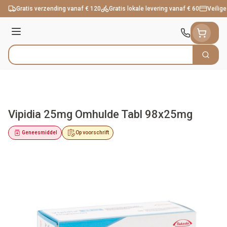
Ga naar de inhoud
Gratis verzending vanaf € 120
Gratis lokale levering vanaf € 60
Veilige
Menu
Zoek
Product, merk, categorie...
Vipidia 25mg Omhulde Tabl 98x25mg
Geneesmiddel
Op voorschrift