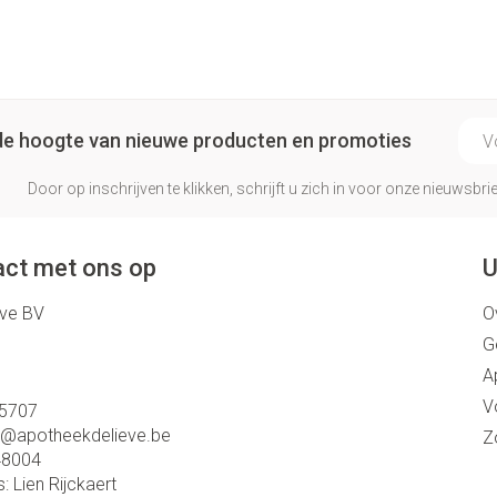
Make-up 
 inhalatie
Badkame
gebruiks
re
Nagels
Oor
Bed
Eyeliner 
Anti tumor middelen
l
Nagellak
Doorligge
Mascara
E-ma
Kalk- en schimmelnagels
p de hoogte van nieuwe producten en promoties
Toon me
Oogscha
Neus
Nagelbijten
Toon me
Door op inschrijven te klikken, schrijft u zich in voor onze nieuwsb
nborstels
Tabletten
Nagelversterkend
Neusspra
Toon meer
Snurken
ct met ons op
U
eve BV
O
Supplementen
G
A
V
5707
o@
apotheekdelieve.be
Z
48004
s:
Lien Rijckaert