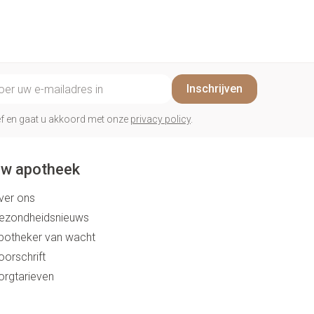
penselen en
Arm
r
voorwerpen
Elleboog
Zelfbruiner
Haar
- oogpotlood
Enkel en voet
n - decubitis
il adres
Toon meer
Inschrijven
er
duw
Scheren
er
rief en gaat u akkoord met onze
privacy policy
.
ys en -druppels
CBD
w apotheek
ver ons
ezondheidsnieuws
potheker van wacht
oorschrift
orgtarieven