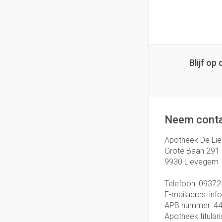
Handhygiëne
Thuiszorg
Massagebalsem en
Manicure & pedicu
Batterijen
Toebehoren
Hormonaal stelse
Mond
Steriel materiaal
Blijf o
Droge mond
Gynaecologie
Elektrische tande
Interdentaal - flos
Neem conta
Kunstgebit
Toon meer
Apotheek De Li
Grote Baan 291
9930
Lievegem
Telefoon:
09372
E-mailadres:
inf
APB nummer:
4
Apotheek titulari