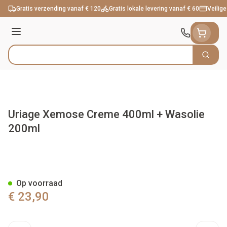
Ga naar de inhoud
Gratis verzending vanaf € 120
Gratis lokale levering vanaf € 60
Veilige
Menu
Zoek
Product, merk, categorie...
Uriage Xemose Creme 400ml + Wasolie
200ml
Uriage Xemose Creme 400ml 
Op voorraad
€ 23,90
Aantal