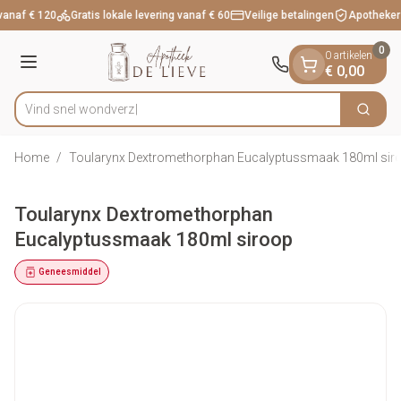
Dia 1 van 1
Ga naar de inhoud
vanaf € 120
Gratis lokale levering vanaf € 60
Veilige betalingen
Apotheker
0
0 artikelen
Menu
€ 0,00
Vind snel
Zoek
Product, merk, categorie...
Home
/
Toularynx Dextromethorphan Eucalyptussmaak 180ml sir
Toularynx Dextromethorphan
Eucalyptussmaak 180ml siroop
Geneesmiddel