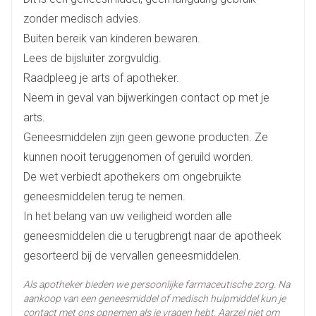
Als u borstvoeding geeft. Gelieve ook de rubriek
Max. 30 mg per dag
Breedte
63 mm
zonder medisch advies.
"Zwangerschap, borstvoeding en vruchtbaarheid" te
lezen.
Buiten bereik van kinderen bewaren.
Lengte
149 mm
Lees de bijsluiter zorgvuldig.
Raadpleeg je arts of apotheker.
Diepte
60 mm
Neem in geval van bijwerkingen contact op met je
arts.
Hoeveelheid
1
Geneesmiddelen zijn geen gewone producten. Ze
Verpakking
kunnen nooit teruggenomen of geruild worden.
De wet verbiedt apothekers om ongebruikte
Actieve
dextromethorfan hydrobromide
Ingrediënten
geneesmiddelen terug te nemen.
In het belang van uw veiligheid worden alle
Behoud
Kamertemperatuur (15°C - 25°C)
geneesmiddelen die u terugbrengt naar de apotheek
gesorteerd bij de vervallen geneesmiddelen.
Als apotheker bieden we persoonlijke farmaceutische zorg. Na
aankoop van een geneesmiddel of medisch hulpmiddel kun je
contact met ons opnemen als je vragen hebt. Aarzel niet om